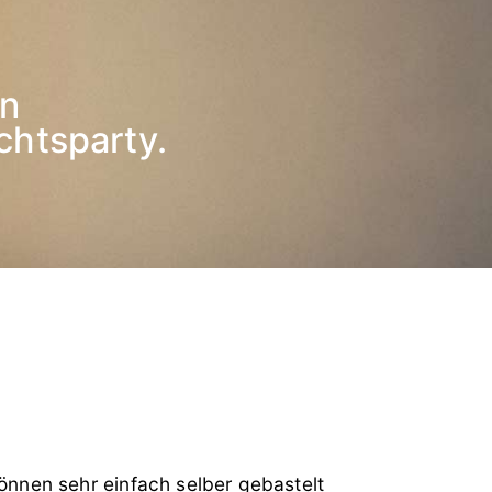
en
chtsparty.
önnen sehr einfach selber gebastelt