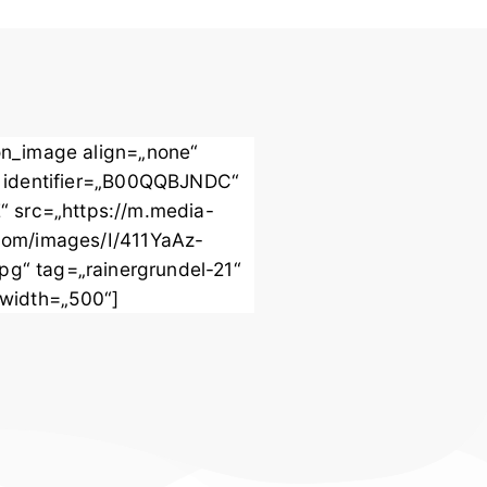
n_image align=„none“
 identifier=„B00QQBJNDC“
“ src=„https://m.media-
om/images/I/411YaAz-
pg“ tag=„rainergrundel-21“
width=„500“]