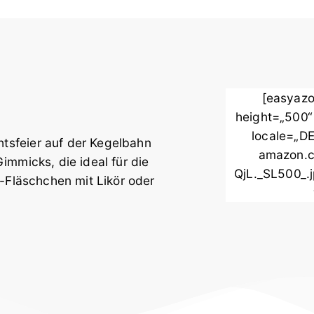
[easyazo
height=„500“
locale=„DE
tsfeier auf der Kegelbahn
amazon.c
immicks, die ideal für die
QjL._SL500_.j
l-Fläschchen mit Likör oder