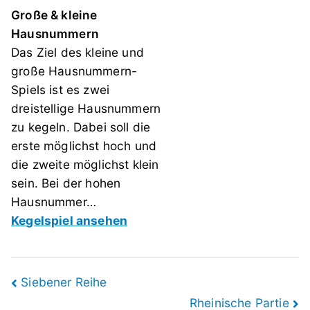
Große & kleine
Hausnummern
Das Ziel des kleine und
große Hausnummern-
Spiels ist es zwei
dreistellige Hausnummern
zu kegeln. Dabei soll die
erste möglichst hoch und
die zweite möglichst klein
sein. Bei der hohen
Hausnummer…
Kegelspiel ansehen
Beitragsnavigation
Siebener Reihe
Rheinische Partie