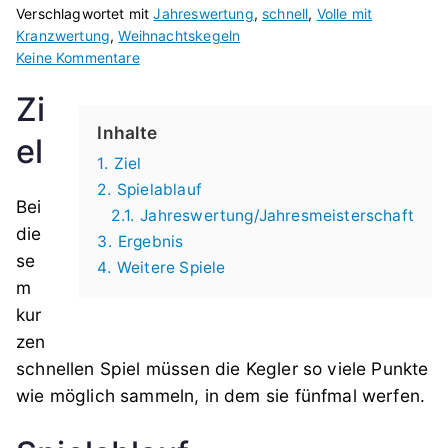
Verschlagwortet mit
Jahreswertung
,
schnell
,
Volle mit
Kranzwertung
,
Weihnachtskegeln
zu
Keine Kommentare
Schnelle
Zi
Fünf
Inhalte
el
1.
Ziel
2.
Spielablauf
Bei
2.1.
Jahreswertung/Jahresmeisterschaft
die
3.
Ergebnis
se
4.
Weitere Spiele
m
kur
zen
schnellen Spiel müssen die Kegler so viele Punkte
wie möglich sammeln, in dem sie fünfmal werfen.