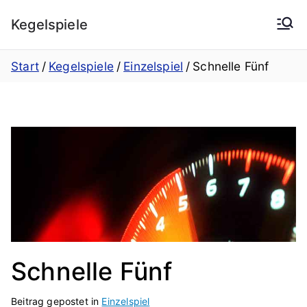
Zum
Kegelspiele
Inhalt
springen
Start
Kegelspiele
Einzelspiel
Schnelle Fünf
Schnelle Fünf
Beitrag gepostet in
Einzelspiel