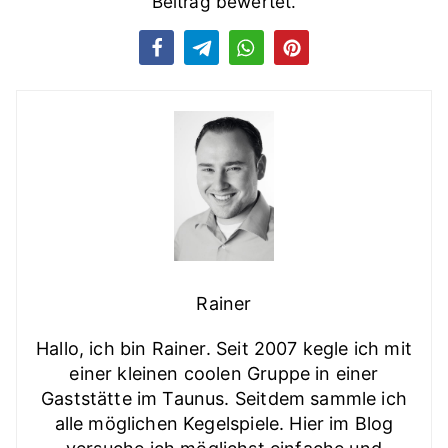
Beitrag bewertet.
Rainer
Hallo, ich bin Rainer. Seit 2007 kegle ich mit
einer kleinen coolen Gruppe in einer
Gaststätte im Taunus. Seitdem sammle ich
alle möglichen Kegelspiele. Hier im Blog