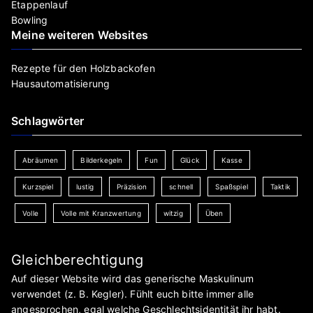
Etappenlauf
Bowling
Meine weiteren Websites
Rezepte für den Holzbackofen
Hausautomatisierung
Schlagwörter
Abräumen
Bilderkegeln
Fun
Glück
Kasse
Kurzspiel
lustig
Präzision
schnell
Spaßspiel
Taktik
Volle
Volle mit Kranzwertung
witzig
Üben
Gleichberechtigung
Auf dieser Website wird das generische Maskulinum
verwendet (z. B. Kegler). Fühlt euch bitte immer alle
angesprochen, egal welche Geschlechtsidentität ihr habt.