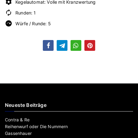
Kegelautomat: Volle mit Kranzwertung
Runden: 1
Würfe / Runde: 5
Neueste Beiträge
Contra & Re
Reihenwurf oder Die Nummern
Gassenhauer