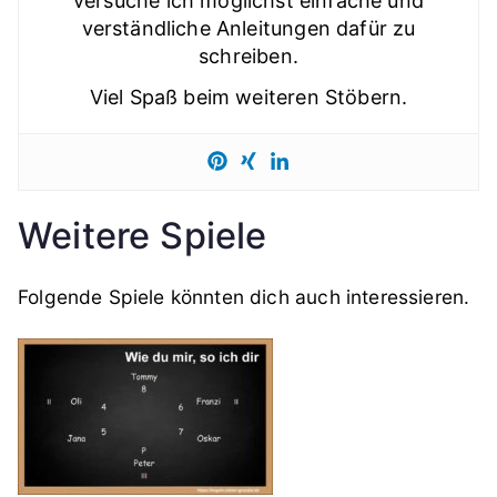
versuche ich möglichst einfache und
verständliche Anleitungen dafür zu
schreiben.
Viel Spaß beim weiteren Stöbern.
Weitere Spiele
Folgende Spiele könnten dich auch interessieren.