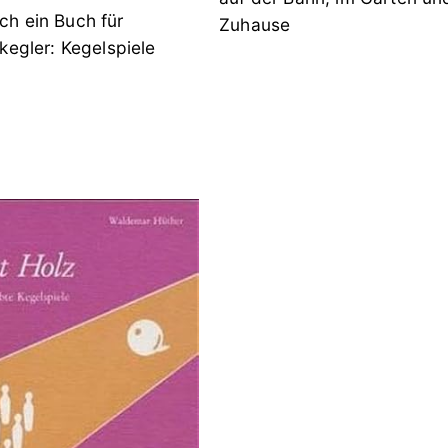
ch ein Buch für
Zuhause
tkegler: Kegelspiele