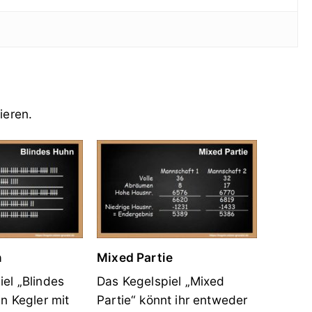
ieren.
n
Mixed Partie
el „Blindes
Das Kegelspiel „Mixed
in Kegler mit
Partie“ könnt ihr entweder