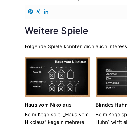
Weitere Spiele
Folgende Spiele könnten dich auch interess
Haus vom Nikolaus
Blindes Huh
Beim Kegelspiel „Haus vom
Beim Kegelspi
Nikolaus“ kegeln mehrere
Huhn“ wirft e