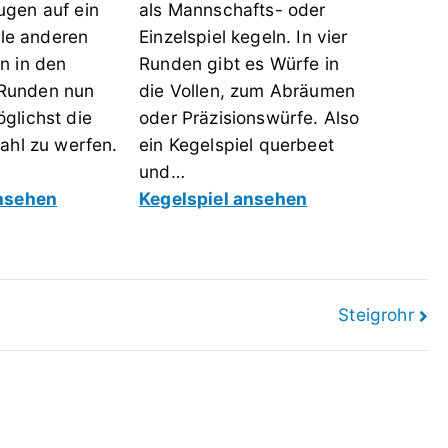
gen auf ein
als Mannschafts- oder
Alle anderen
Einzelspiel kegeln. In vier
n in den
Runden gibt es Würfe in
Runden nun
die Vollen, zum Abräumen
glichst die
oder Präzisionswürfe. Also
ahl zu werfen.
ein Kegelspiel querbeet
und…
ansehen
Kegelspiel ansehen
Steigrohr