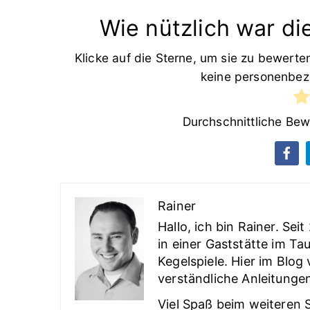
Wie nützlich war di
Klicke auf die Sterne, um sie zu bewert
keine personenbez
Durchschnittliche Be
Rainer
Hallo, ich bin Rainer. Sei
in einer Gaststätte im Ta
Kegelspiele. Hier im Blog
verständliche Anleitungen
Viel Spaß beim weiteren 