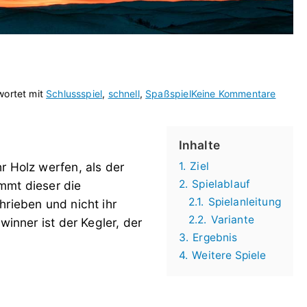
zu
wortet mit
Schlussspiel
,
schnell
,
Spaßspiel
Keine Kommentare
Feiera
Inhalte
r Holz werfen, als der
1.
Ziel
2.
Spielablauf
mmt dieser die
2.1.
Spielanleitung
hrieben und nicht ihr
2.2.
Variante
winner ist der Kegler, der
3.
Ergebnis
4.
Weitere Spiele