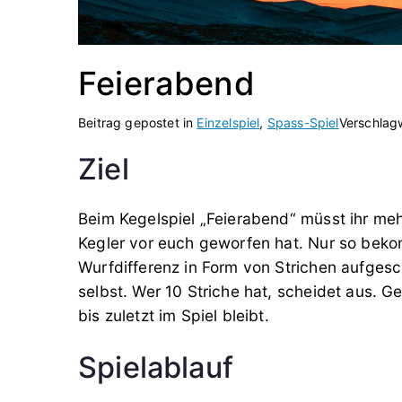
Feierabend
Beitrag gepostet in
Einzelspiel
,
Spass-Spiel
Verschlag
Ziel
Beim Kegelspiel „Feierabend“ müsst ihr meh
Kegler vor euch geworfen hat. Nur so beko
Wurfdifferenz in Form von Strichen aufgesc
selbst. Wer 10 Striche hat, scheidet aus. Ge
bis zuletzt im Spiel bleibt.
Spielablauf