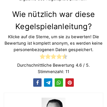
Wie nützlich war diese
Kegelspielanleitung?
Klicke auf die Sterne, um sie zu bewerten! Die
Bewertung ist komplett anonym, es werden keine
personenbezogenen Daten gespeichert.
Durchschnittliche Bewertung
4.6
/ 5.
Stimmenzahl:
11