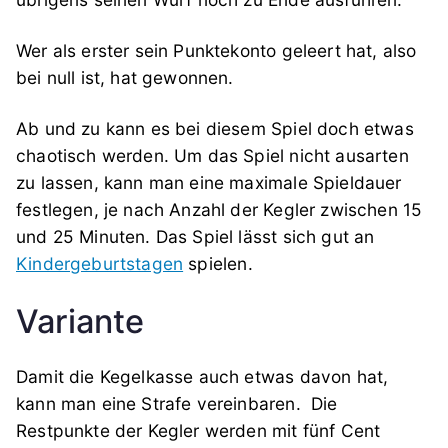
Wer als erster sein Punktekonto geleert hat, also
bei null ist, hat gewonnen.
Ab und zu kann es bei diesem Spiel doch etwas
chaotisch werden. Um das Spiel nicht ausarten
zu lassen, kann man eine maximale Spieldauer
festlegen, je nach Anzahl der Kegler zwischen 15
und 25 Minuten. Das Spiel lässt sich gut an
Kindergeburtstagen
spielen.
Variante
Damit die Kegelkasse auch etwas davon hat,
kann man eine Strafe vereinbaren. Die
Restpunkte der Kegler werden mit fünf Cent