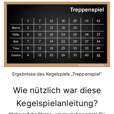
Ergebnisse des Kegelspiels „Treppenspiel“
Wie nützlich war diese
Kegelspielanleitung?