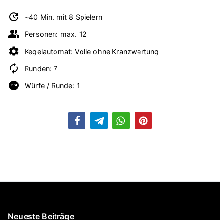
~40 Min. mit 8 Spielern
Personen: max. 12
Kegelautomat: Volle ohne Kranzwertung
Runden: 7
Würfe / Runde: 1
Neueste Beiträge