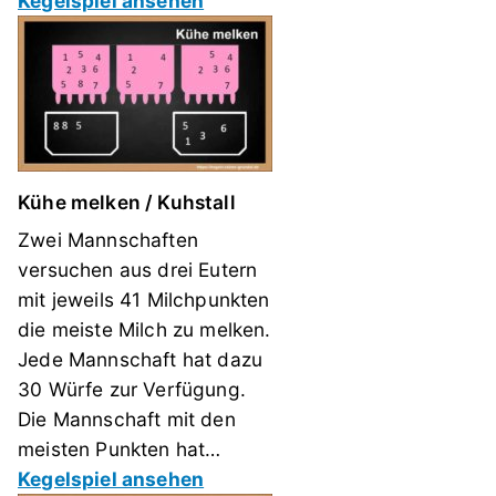
Kegelspiel ansehen
Kühe melken / Kuhstall
Zwei Mannschaften
versuchen aus drei Eutern
mit jeweils 41 Milchpunkten
die meiste Milch zu melken.
Jede Mannschaft hat dazu
30 Würfe zur Verfügung.
Die Mannschaft mit den
meisten Punkten hat…
Kegelspiel ansehen