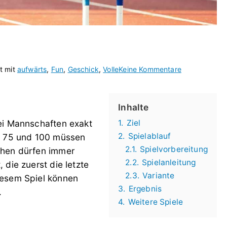
zu
t mit
aufwärts
,
Fun
,
Geschick
,
Volle
Keine Kommentare
Hürdenlauf
II
Inhalte
ei Mannschaften exakt
1.
Ziel
2.
Spielablauf
0, 75 und 100 müssen
2.1.
Spielvorbereitung
chen dürfen immer
2.2.
Spielanleitung
die zuerst die letzte
2.3.
Variante
iesem Spiel können
3.
Ergebnis
.
4.
Weitere Spiele