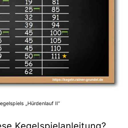
gelspiels „Hürdenlauf II“
ese Kegelspielanleitung?